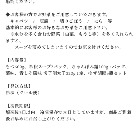
堪能ください。
◆お客様の方でお野菜をご用意していただきます。
キャベツ / 豆腐 / 切りごぼう / にら 等
基本的にお客様のお好きなお野菜をご用意下さい。
※水分を多く含むお野菜（白菜、もやし等）を多く入れられ
ますと、
スープを薄めてしまいますのでお気を付けください。
【内容量】
もつ600g、希釈スープ2パック、ちゃんぽん麺100g 4パック、
薬味、青しそ風味 切子明太子220g 1箱、ゆず胡椒3瓶セット
【発送方法】
冷凍（クール便）
【消費期限】
解凍後3日以内 冷凍保存で90日としていますが、商品ご到着
後お早めにお召し上がりください。